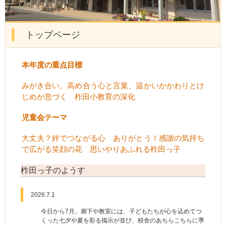
トップページ
本年度の重点目標
みがき合い、高め合う心と言葉、温かいかかわりとけ
じめが息づく 柞田小教育の深化
児童会テーマ
大丈夫？絆でつながる心 ありがとう！感謝の気持ち
で広がる笑顔の花 思いやりあふれる柞田っ子
柞田っ子のようす
2026.7.1
今日から
7
月。廊下や教室には、子どもたちが心を込めてつ
くった七夕や夏を彩る掲示が並び、校舎のあちらこちらに季